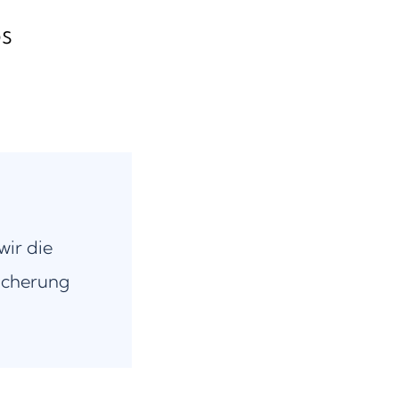
s
wir die
icherung