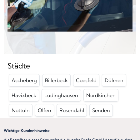
Städte
Ascheberg
Billerbeck
Coesfeld
Dülmen
Havixbeck
Lüdinghausen
Nordkirchen
Nottuln
Olfen
Rosendahl
Senden
Wichtige Kundenhinweise
Als Betreiber dieser Seite weist die Auoglas Profis GmbH darauf hin, dass